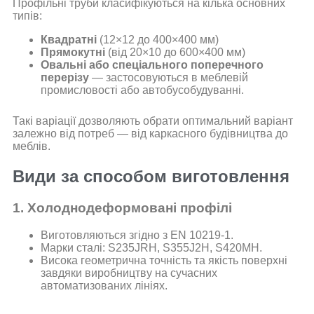
Профільні труби класифікуються на кілька основних
типів:
Квадратні
(12×12 до 400×400 мм)
Прямокутні
(від 20×10 до 600×400 мм)
Овальні або спеціального поперечного
перерізу
— застосовуються в меблевій
промисловості або автобусобудуванні.
Такі варіації дозволяють обрати оптимальний варіант
залежно від потреб — від каркасного будівництва до
меблів.
Види за способом виготовлення
1. Холоднодеформовані профілі
Виготовляються згідно з EN 10219-1.
Марки сталі: S235JRH, S355J2H, S420MH.
Висока геометрична точність та якість поверхні
завдяки виробництву на сучасних
автоматизованих лініях.