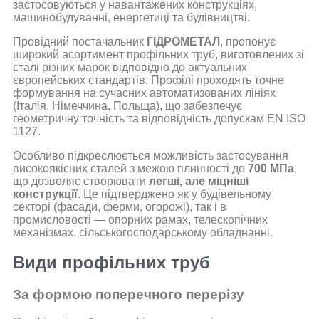
застосовуються у навантажених конструкціях,
машинобудуванні, енергетиці та будівництві.
Провідний постачальник
ГІДРОМЕТАЛ
, пропонує
широкий асортимент профільних труб, виготовлених зі
сталі різних марок відповідно до актуальних
європейських стандартів. Профілі проходять точне
формування на сучасних автоматизованих лініях
(Італія, Німеччина, Польща), що забезпечує
геометричну точність та відповідність допускам EN ISO
1127.
Особливо підкреслюється можливість застосування
високоякісних сталей з межою плинності до
700 МПа
,
що дозволяє створювати
легші, але міцніші
конструкції
. Це підтверджено як у будівельному
секторі (фасади, ферми, огорожі), так і в
промисловості — опорних рамах, телескопічних
механізмах, сільськогосподарському обладнанні.
Види профільних труб
За формою поперечного перерізу