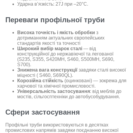
Ударна в’язкість: 27J при –20°C.
Переваги профільної труби
Висока точність і якість обробки
з
дотриманням актуальних європейських
стандартів якості та точності
Широкий вибір марок сталі
— від
конструкційної до нержавіючої та легованої
(S235, S355, S420MH, S460, S500MH, S690,
S700).
Знижена вага конструкції
завдяки сталі високої
міцності ( S460, S690QL).
Корозійна стійкість
(оцинковані) — зокрема для
харчової та хімічної промисловості.
Універсальність застосування
: від меблів до
мостів, сільгосптехніки до автобусобудування.
Сфери застосування
Профільні труби використовуються в десятках
промислових напрямів завдяки поєднанню високої