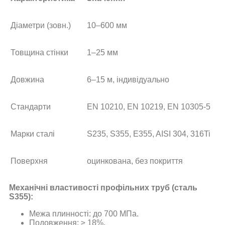
Діаметри (зовн.)
10–600 мм
Товщина стінки
1–25 мм
Довжина
6–15 м, індивідуально
Стандарти
EN 10210, EN 10219, EN 10305-5
Марки сталі
S235, S355, E355, AISI 304, 316Ti
Поверхня
оцинкована, без покриття
Механічні властивості профільних труб (сталь
S355):
Межа плинності: до 700 МПа.
Подовження: ≥ 18%.