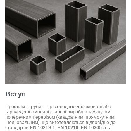
Вступ
Профільні труби — це холоднодеформовані або
гарячедеформовані сталеві вироби з замкнутим
поперечним перерізом (квадратним, прямокутним,
іноді овальним), що виготовляються відповідно до
стандартів
EN 10219-1
,
EN 10210
,
EN 10305-5
та