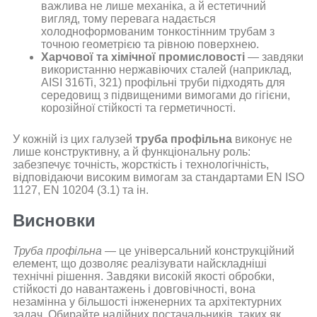
важлива не лише механіка, а й естетичний
вигляд, тому перевага надається
холодноформованим тонкостінним трубам з
точною геометрією та рівною поверхнею.
Харчової та хімічної промисловості
— завдяки
використанню нержавіючих сталей (наприклад,
AISI 316Ti, 321) профільні труби підходять для
середовищ з підвищеними вимогами до гігієни,
корозійної стійкості та герметичності.
У кожній із цих галузей
труба профільна
виконує не
лише конструктивну, а й функціональну роль:
забезпечує точність, жорсткість і технологічність,
відповідаючи високим вимогам за стандартами EN ISO
1127, EN 10204 (3.1) та ін.
Висновки
Труба профільна
— це універсальний конструкційний
елемент, що дозволяє реалізувати найскладніші
технічні рішення. Завдяки високій якості обробки,
стійкості до навантажень і довговічності, вона
незамінна у більшості інженерних та архітектурних
задач. Обирайте надійних постачальників, таких як