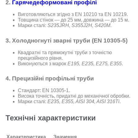
2.
Гарячедеформовані профілі
Виготовляються згідно з EN 10210 та EN 10219.
Товщина стінок — до 25 мм, довжина — до 15 м.
Марки сталі:
S235JRH, S355J2H, S420M
.
3. Холодногнуті зварні труби (EN 10305-5)
Квадратні та прямокутні труби з точністю
прецизійного рівня.
Виконуються з марок
E195, E235, E275, E355
.
4. Прецизійні профільні труби
Стандарт: EN 10305-1.
Висока точність, придатні до механічної обробки.
Марки сталі:
E235, E355, AISI 304, AISI 316Ti
.
Технічні характеристики
Характеристика
Значення