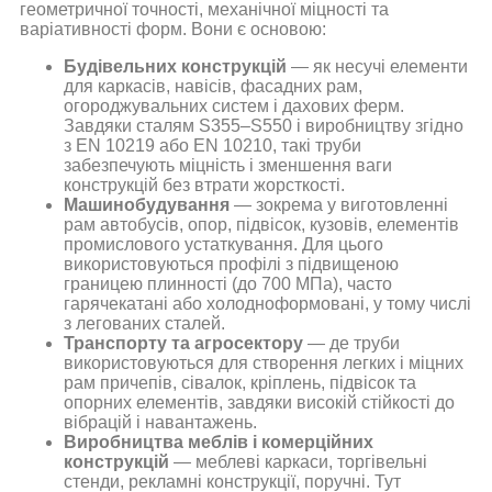
геометричної точності, механічної міцності та
варіативності форм. Вони є основою:
Будівельних конструкцій
— як несучі елементи
для каркасів, навісів, фасадних рам,
огороджувальних систем і дахових ферм.
Завдяки сталям S355–S550 і виробництву згідно
з EN 10219 або EN 10210, такі труби
забезпечують міцність і зменшення ваги
конструкцій без втрати жорсткості.
Машинобудування
— зокрема у виготовленні
рам автобусів, опор, підвісок, кузовів, елементів
промислового устаткування. Для цього
використовуються профілі з підвищеною
границею плинності (до 700 МПа), часто
гарячекатані або холодноформовані, у тому числі
з легованих сталей.
Транспорту та агросектору
— де труби
використовуються для створення легких і міцних
рам причепів, сівалок, кріплень, підвісок та
опорних елементів, завдяки високій стійкості до
вібрацій і навантажень.
Виробництва меблів і комерційних
конструкцій
— меблеві каркаси, торгівельні
стенди, рекламні конструкції, поручні. Тут