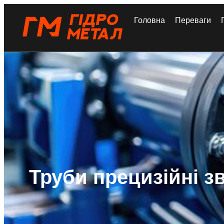
Головна
Переваги
Труби прецизійні з