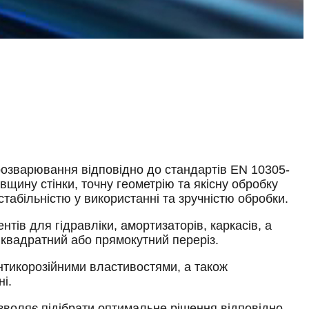
розварювання відповідно до стандартів EN 10305-
щину стінки, точну геометрію та якісну обробку
табільністю у використанні та зручністю обробки.
тів для гідравліки, амортизаторів, каркасів, а
, квадратний або прямокутний переріз.
нтикорозійними властивостями, а також
ні.
озволяє підібрати оптимальне рішення відповідно