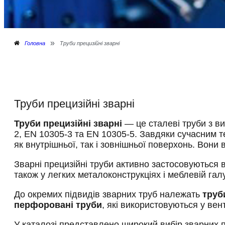
»
Головна
Труби прецизійні зварні
Труби прецизійні зварні
Труби прецизійні зварні
— це сталеві труби з в
2, EN 10305-3 та EN 10305-5. Завдяки сучасним т
як внутрішньої, так і зовнішньої поверхонь. Вони
Зварні прецизійні труби активно застосовуються в
також у легких металоконструкціях і меблевій гал
До окремих підвидів зварних труб належать
труб
перфоровані труби
, які використовуються у вен
У каталозі представлено широкий вибір зварних п