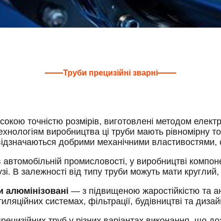
Труби прецизійні зварні
исокою точністю розмірів, виготовлені методом елект
ехнологіям виробництва ці труби мають рівномірну тов
 відзначаються добрими механічними властивостями, с
 автомобільній промисловості, у виробництві компонен
узі. В залежності від типу труби можуть мати круглий
и алюмінізовані
— з підвищеною жаростійкістю та а
тиляційних системах, фільтрації, будівництві та дизай
рецизійних труб у різних варіантах виконання, що д