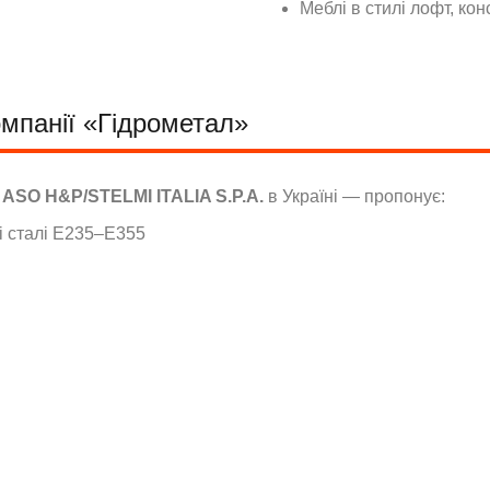
Меблі в стилі лофт, кон
мпанії «Гідрометал»
к
ASO H&P/STELMI ITALIA S.P.A.
в Україні — пропонує:
і сталі E235–E355