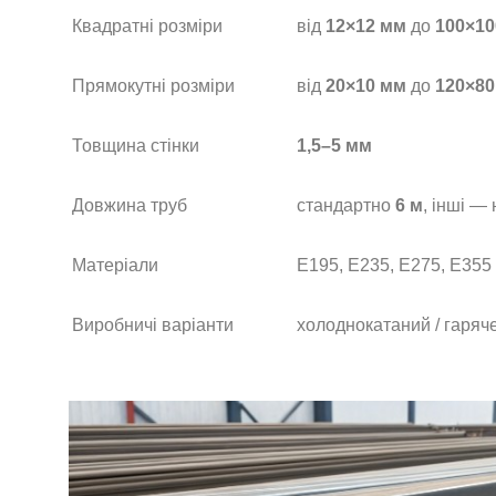
Квадратні розміри
від
12×12 мм
до
100×10
Прямокутні розміри
від
20×10 мм
до
120×80
Товщина стінки
1,5–5 мм
Довжина труб
стандартно
6 м
, інші —
Матеріали
E195, E235, E275, E355
Виробничі варіанти
холоднокатаний / гаряч