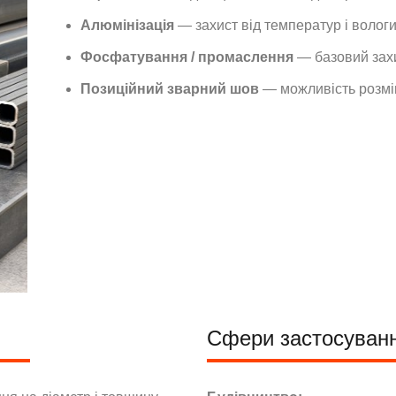
Алюмінізація
— захист від температур і волог
Фосфатування / промаслення
— базовий зах
Позиційний зварний шов
— можливість розмі
Сфери застосуван