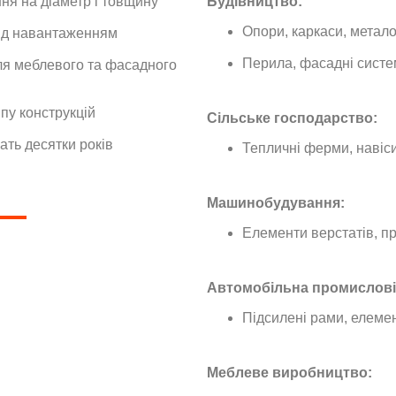
ня на діаметр і товщину
Будівництво:
Опори, каркаси, метало
ід навантаженням
Перила, фасадні систе
ля меблевого та фасадного
пу конструкцій
Сільське господарство:
ть десятки років
Тепличні ферми, навіси
Машинобудування:
Елементи верстатів, пр
Автомобільна промислові
Підсилені рами, елеме
Меблеве виробництво: