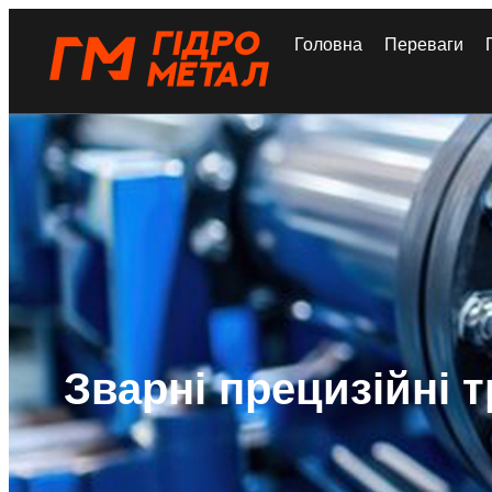
Головна
Переваги
Зварні прецизійні 