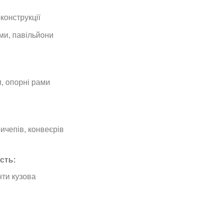
конструкції
ми, павільйони
, опорні рами
ичепів, конвеєрів
сть:
нти кузова