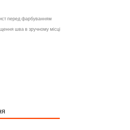
и
ист перед фарбуванням
щення шва в зручному місці
ня