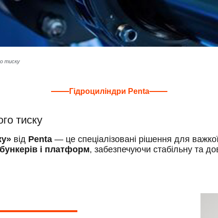
го тиску
Гідроциліндри Penta
ого тиску
ку»
від
Penta
— це спеціалізовані рішення для важкої
 бункерів і платформ
, забезпечуючи стабільну та д