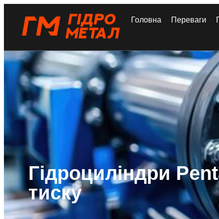
Головна
Переваги
Гідроциліндри Pen
тиску