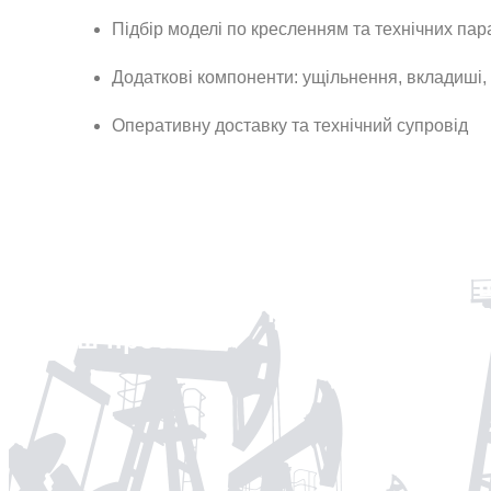
Підбір моделі по кресленням та технічних па
Додаткові компоненти: ущільнення, вкладиші,
Оперативну доставку та технічний супровід
Зв’яжіться з нами вже сьогодні,
пропозицію або консультацію з п
ваш проєкт!