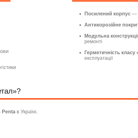
Посилений корпус
— 
Антикорозійне покри
Модульна конструкці
ремонті
зови
Герметичність класу 
експлуатації
гістики
етал»?
в
Penta
в Україні.