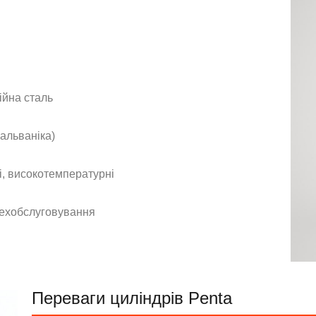
ійна сталь
гальваніка)
і, високотемпературні
 техобслуговування
Переваги циліндрів Penta