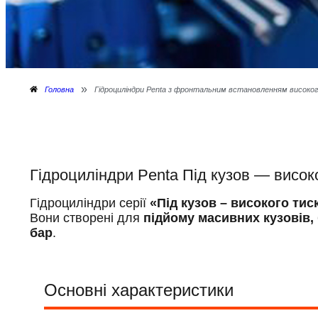
»
Головна
Гідроциліндри Penta з фронтальним встановленням високо
Гідроциліндри Penta Під кузов — висок
Гідроциліндри серії
«Під кузов – високого тис
Вони створені для
підйому масивних кузовів,
бар
.
Основні характеристики