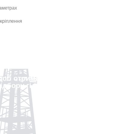
раметрах
 кріплення
 щоб отримати комерційну
ідбору гідроциліндра Penta під