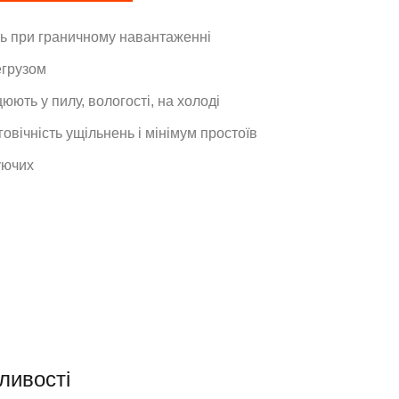
ь при граничному навантаженні
егрузом
ють у пилу, вологості, на холоді
овічність ущільнень і мінімум простоїв
уючих
ливості