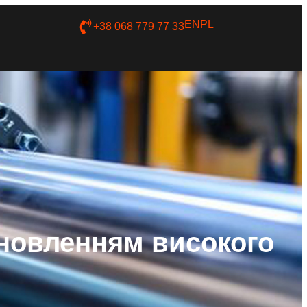
EN
PL
+38 068 779 77 33
ановленням високого