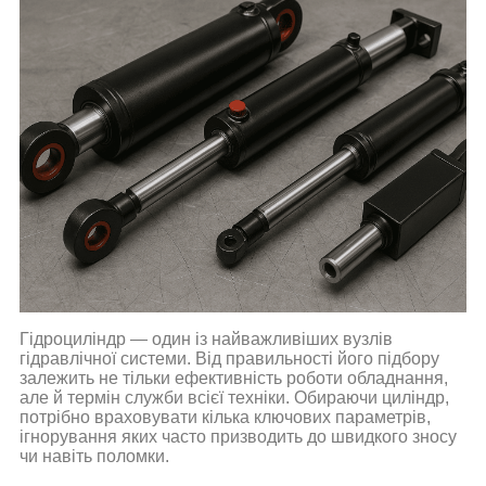
Гідроциліндр — один із найважливіших вузлів
гідравлічної системи. Від правильності його підбору
залежить не тільки ефективність роботи обладнання,
але й термін служби всієї техніки. Обираючи циліндр,
потрібно враховувати кілька ключових параметрів,
ігнорування яких часто призводить до швидкого зносу
чи навіть поломки.