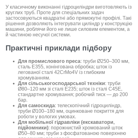
У класичному виконанні гідроциліндри виготовляють із
круглих труб. Проте для спеціальних задач
застосовуються квадратні або прямокутні профілі. Такі
рішення дозволяють інтегрувати циліндр у конструкцію
машини, роблячи його не лише силовим елементом, а
й частиною несучої системи.
Практичні приклади підбору
Для промислового преса
: труби Ø250–300 мм,
сталь E355, хонінгована обробка; шток із
легованої сталі 42CrMo4V із глибоким
хромуванням.
Для сільськогосподарської техніки
: труби
Ø80–120 мм зі сталі E235; шток із сталі C45E,
стандартне хромування; робочий тиск — до 200
бар.
Для самоскида
: телескопічний гідроциліндр,
труби Ø100–180 мм, оцинковане покриття для
роботи у вологих умовах.
Для мобільної гідравліки (екскаватори,
підйомники)
: порожнистий хромований шток
Ø50–80 мм; труби з фосфатованою поверхнею