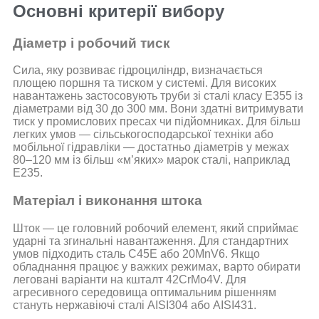
Основні критерії вибору
Діаметр і робочий тиск
Сила, яку розвиває гідроциліндр, визначається
площею поршня та тиском у системі. Для високих
навантажень застосовують труби зі сталі класу E355 із
діаметрами від 30 до 300 мм. Вони здатні витримувати
тиск у промислових пресах чи підйомниках. Для більш
легких умов — сільськогосподарської техніки або
мобільної гідравліки — достатньо діаметрів у межах
80–120 мм із більш «м’яких» марок сталі, наприклад
E235.
Матеріал і виконання штока
Шток — це головний робочий елемент, який сприймає
ударні та згинальні навантаження. Для стандартних
умов підходить сталь C45E або 20MnV6. Якщо
обладнання працює у важких режимах, варто обирати
леговані варіанти на кшталт 42CrMo4V. Для
агресивного середовища оптимальним рішенням
стануть нержавіючі сталі AISI304 або AISI431.